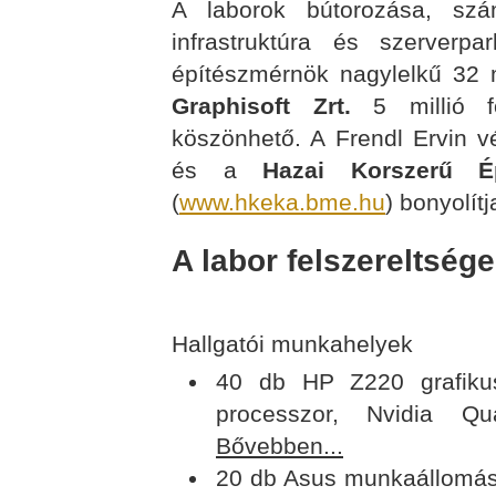
A laborok bútorozása, szá
infrastruktúra és szerverp
építészmérnök nagylelkű 32 
Graphisoft Zrt.
5 millió fo
köszönhető. A Frendl Ervin v
és a
Hazai Korszerű Ép
(
www.hkeka.bme.hu
) bonyolítj
A labor felszereltsége
Hallgatói munkahelyek
40 db HP Z220 grafiku
processzor, Nvidia Qu
Bővebben...
20 db Asus munkaállomás 