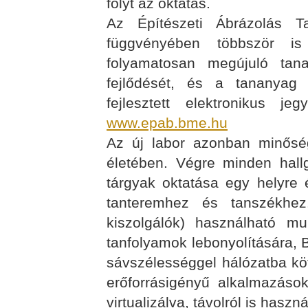
folyt az oktatás.
Az Építészeti Ábrázolás T
függvényében többször i
folyamatosan megújuló tana
fejlődését, és a tananyag e
fejlesztett elektronikus j
www.epab.bme.hu
Az új labor azonban minőség
életében. Végre minden hall
tárgyak oktatása egy helyre é
tanteremhez és tanszékhez
kiszolgálók) használható mul
tanfolyamok lebonyolítására, B
sávszélességgel hálózatba kö
erőforrásigényű alkalmazások
virtualizálva, távolról is haszn