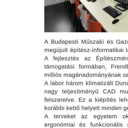
A Budapesti Műszaki és Gaz
megújult építész-informatikai 
A fejlesztés az Építészmér
támogatási formában, Frend
milliós magánadományának seg
A labor három klimatizált Dun
nagy teljesítményű CAD mun
felszerelve. Ez a kiépítés le
korábbi kettő helyett minden 
A terveket az egyetem okt
ergonómiai és funkcionális