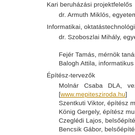
Kari beruházási projektfelelős
dr. Armuth Miklós, egyete
Informatikai, oktatástechnológ
dr. Szoboszlai Mihály, eg
Fejér Tamás, mérnök taná
Balogh Attila, informatikus
Építész-tervezők
Molnár Csaba DLA, vez
[
www.mepitesziroda.hu
]
Szentkuti Viktor, építész 
König Gergely, építész mu
Czeglédi Lajos, belsőépít
Bencsik Gábor, belsőépíté