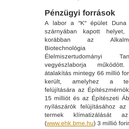
Pénzügyi források
A labor a "K" épület Duna 
szárnyában kapott helyet,
korábban az Alkalma
Biotechnológia
Élelmiszertudományi Tan
vegyészlaborja működött
átalakítás mintegy 66 millió fo
került, amelyhez a te
felújítására az Építészmérnök
15 milliót és az Építészeti Á
nyílászárók felújításához az
termek klímatizálását
(
www.ehk.bme.hu
) 3 millió fo