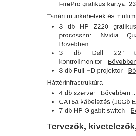
FirePro grafikus kártya, 2
Tanári munkahelyek és multim
3 db HP Z220 grafikus
processzor, Nvidia Qu
Bővebben...
3 db Dell 22" több
kontrollmonitor
Bővebben
3 db Full HD projektor
Bő
Háttérinfrastruktúra
4 db szerver
Bővebben...
CAT6a kábelezés (10Gb 
7 db HP Gigabit switch
B
Tervezők, kivetelezők,