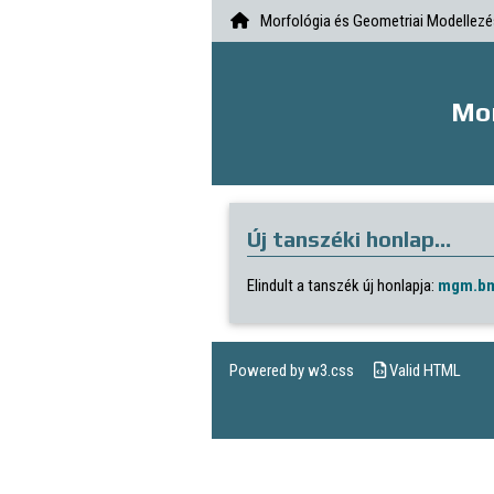
Morfológia és Geometriai Modellezé
Mor
Új tanszéki honlap…
Elindult a tanszék új honlapja:
mgm.b
Powered by
w3.css
Valid HTML