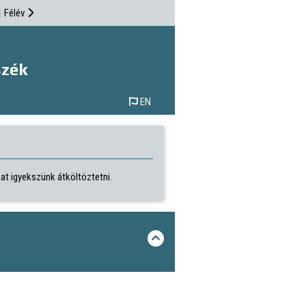
Félév
szék
EN
kat igyekszünk átköltöztetni.